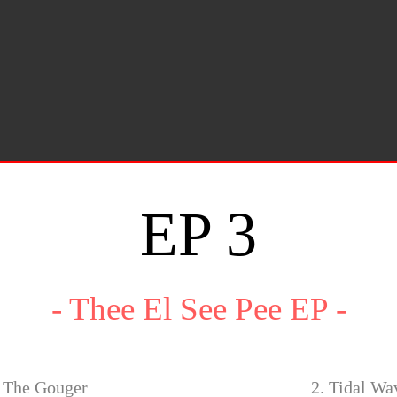
EP 3
- Thee El See Pee EP -
. The Gouger
2. Tidal Wa