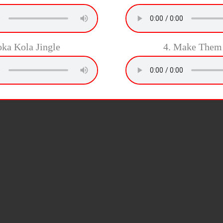
oka Kola Jingle
4. Make Them